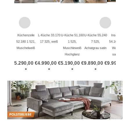
Küchenzeile
L-Küche 33.170
U-Küche 51.160
U-Küche 55.240
Inselküche
52.180 1 521,
17 325, weiß
1 525,
7 525,
54.160 6 525,
Muschelweiß
Muschleweiß
Achatgrau satin
Waldgrün
Hochglanz
samtmatt
5.290,00 €
4.990,00 €
5.190,00 €
9.890,00 €
9.990,00 
*
*
*
*
*