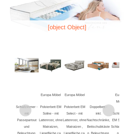
[object Object]
Europa Möbel
Europa Möbel
Europa
E
Möbel
Schlafzimmer -
Polsterbett EM
Polsterbett EM
Doppelbett -
B
mit
Soline - mit
Select - mit
inkl.
Schlafsofa
Passepartout
Lattenrost, ohne
Lattenrost, ohne
Nachtschränke,
EM Sintra -
L
und
Matratzen,
Matratzen ,
Bettschubkäste
Schlaffunktio
Beleuchtung,
Liegefläche ca.
Liegefläche ca.
n, Beleuchtung,
n mit