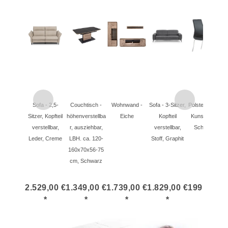
Sofa - 2,5-
Couchtisch -
Wohnwand -
Sofa - 3-Sitzer,
Polsterstuhl -
Sitzer, Kopfteil
höhenverstellba
Eiche
Kopfteil
Kunstleder,
L
verstellbar,
r, ausziehbar,
verstellbar,
Schwarz
m
Leder, Creme
LBH. ca. 120-
Stoff, Graphit
160x70x56-75
cm, Schwarz
2.529,00 €
1.349,00 €
1.739,00 €
1.829,00 €
199,00 €
2
*
*
*
*
*