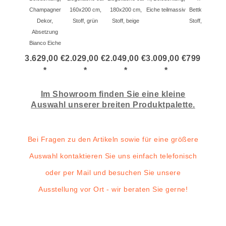
Champagner
160x200 cm,
180x200 cm,
Eiche teilmassiv
Bettkasten,
Dekor,
Stoff, grün
Stoff, beige
Stoff, Natur
Absetzung
Bianco Eiche
3.629,00 €
2.029,00 €
2.049,00 €
3.009,00 €
799,00 €
2
*
*
*
*
*
Im Showroom finden Sie eine kleine
Auswahl unserer breiten Produktpalette.
Bei Fragen zu den Artikeln sowie für eine größere
Auswahl kontaktieren Sie uns einfach telefonisch
oder per Mail und besuchen Sie unsere
Ausstellung vor Ort - wir beraten Sie gerne!