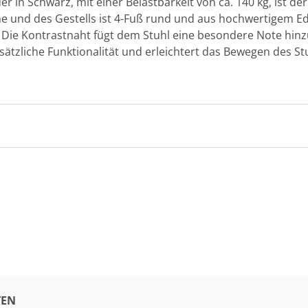
r in Schwarz, mit einer Belastbarkeit von ca. 140 kg, ist der
 und des Gestells ist 4-Fuß rund und aus hochwertigem Edels
. Die Kontrastnaht fügt dem Stuhl eine besondere Note hin
usätzliche Funktionalität und erleichtert das Bewegen des Stu
EN