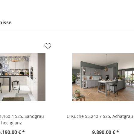
nisse
1.160 4 525, Sandgrau
U-Küche 55.240 7 525, Achatgrau 
hochglanz
6.190,00 € *
9.890,00 € *