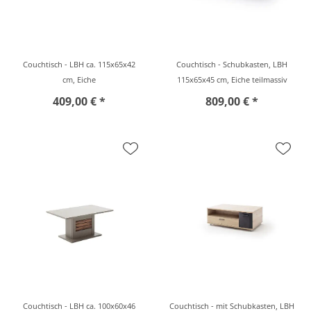
Couchtisch - LBH ca. 115x65x42
Couchtisch - Schubkasten, LBH
cm, Eiche
115x65x45 cm, Eiche teilmassiv
409,00 € *
809,00 € *
Couchtisch - LBH ca. 100x60x46
Couchtisch - mit Schubkasten, LBH