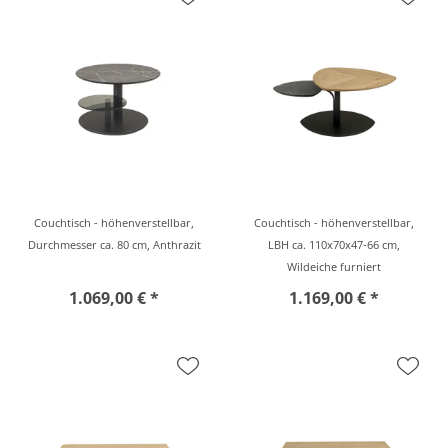
Couchtisch - höhenverstellbar,
Couchtisch - höhenverstellbar,
Durchmesser ca. 80 cm, Anthrazit
LBH ca. 110x70x47-66 cm,
Wildeiche furniert
1.069,00 € *
1.169,00 € *