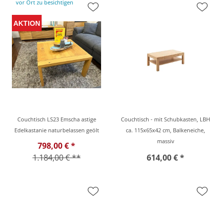
vor Ort zu besichtigen
Couchtisch LS23 Emscha astige
Couchtisch - mit Schubkasten, LBH
Edelkastanie naturbelassen geölt
ca. 115x65x42 cm, Balkeneiche,
massiv
798,00 € *
1.184,00 € **
614,00 € *