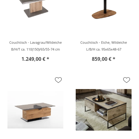
Couchtisch - Lavagrau/Wildeiche
Couchtisch - Eiche, Wildeiche
B/H/T ca. 110(150)/65/55-74 cm
L/B/H ca. 95x65x48-67
1.249,00 € *
859,00 € *