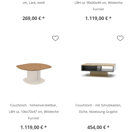
cm, Lack, weiß
LBH ca. 90x60x44 cm, Wildeiche
Furnier
269,00 € *
1.119,00 € *
Couchtisch - höhenverstellbar,
Couchtisch - mit Schubkasten,
LBH ca. 106x70x47 cm, Wildeiche
Eiche, Absetzung Graphit
Furnier
1.119,00 € *
454,00 € *