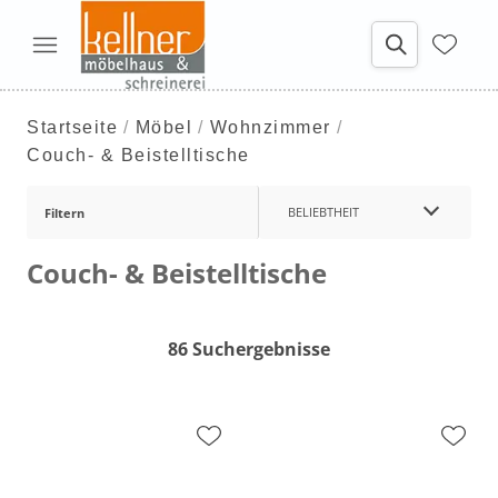
Startseite
Möbel
Wohnzimmer
Couch- & Beistelltische
BELIEBTHEIT
Filtern
Couch- & Beistelltische
86 Suchergebnisse