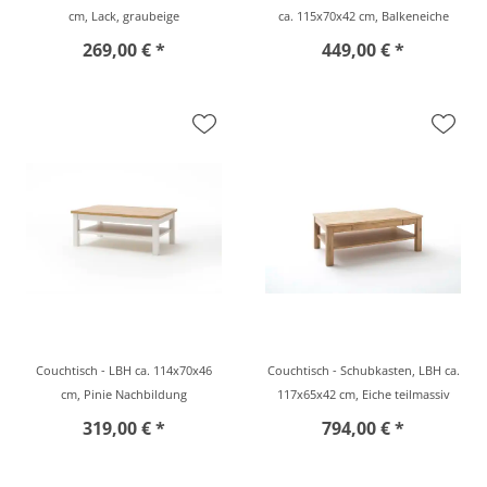
cm, Lack, graubeige
ca. 115x70x42 cm, Balkeneiche
269,00 € *
449,00 € *
Couchtisch - LBH ca. 114x70x46
Couchtisch - Schubkasten, LBH ca.
cm, Pinie Nachbildung
117x65x42 cm, Eiche teilmassiv
319,00 € *
794,00 € *