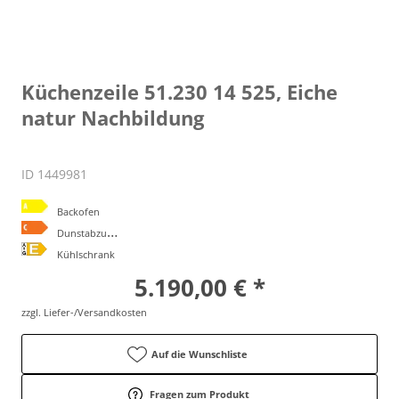
Küchenzeile 51.230 14 525, Eiche
natur Nachbildung
ID 1449981
Backofen
D
unstabzugshaube
Kühlschrank
5.190,00 € *
zzgl. Liefer-/Versandkosten
Auf die Wunschliste
Fragen zum Produkt