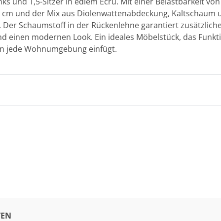
nks und 1,5-Sitzer in edlem Ecru. Mit einer Belastbarkeit von
46 cm und der Mix aus Diolenwattenabdeckung, Kaltschaum 
. Der Schaumstoff in der Rückenlehne garantiert zusätzlic
und einen modernen Look. Ein ideales Möbelstück, das Funkti
 in jede Wohnumgebung einfügt.
EN