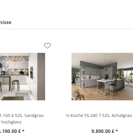
nisse
1.160 4 525, Sandgrau
U-Küche 55.240 7 525, Achatgrau 
hochglanz
6.190,00 € *
9.890,00 € *