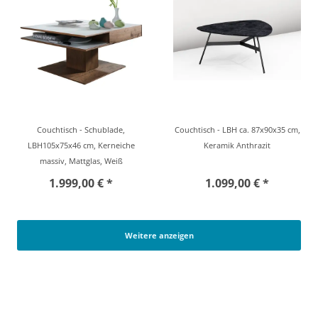
Couchtisch - Schublade,
Couchtisch - LBH ca. 87x90x35 cm,
LBH105x75x46 cm, Kerneiche
Keramik Anthrazit
massiv, Mattglas, Weiß
1.999,00 € *
1.099,00 € *
Weitere anzeigen