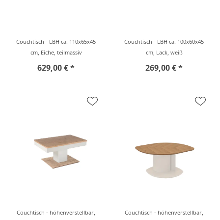
Couchtisch - LBH ca. 110x65x45
Couchtisch - LBH ca. 100x60x45
cm, Eiche, teilmassiv
cm, Lack, weiß
629,00 € *
269,00 € *
Couchtisch - höhenverstellbar,
Couchtisch - höhenverstellbar,