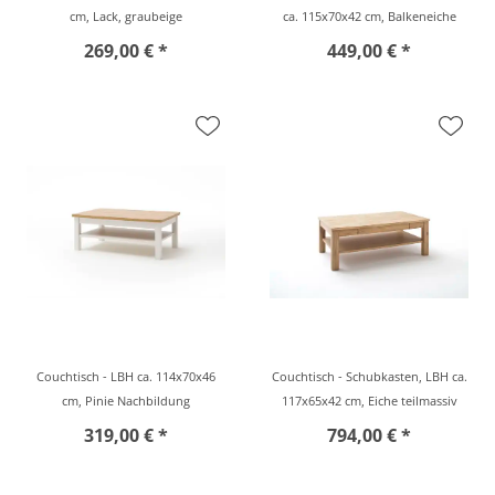
cm, Lack, graubeige
ca. 115x70x42 cm, Balkeneiche
269,00 € *
449,00 € *
Couchtisch - LBH ca. 114x70x46
Couchtisch - Schubkasten, LBH ca.
cm, Pinie Nachbildung
117x65x42 cm, Eiche teilmassiv
319,00 € *
794,00 € *