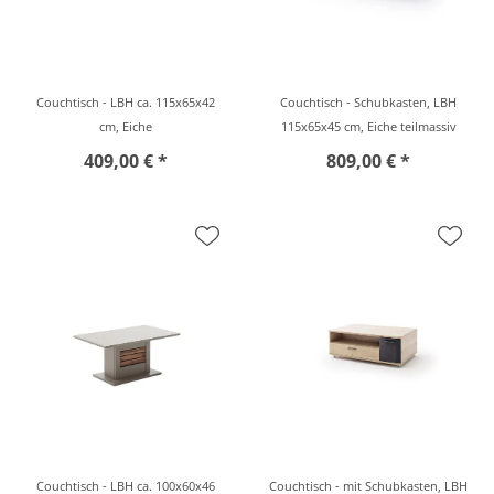
Couchtisch - LBH ca. 115x65x42
Couchtisch - Schubkasten, LBH
cm, Eiche
115x65x45 cm, Eiche teilmassiv
409,00 € *
809,00 € *
Couchtisch - LBH ca. 100x60x46
Couchtisch - mit Schubkasten, LBH