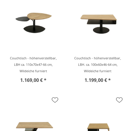
Couchtisch - höhenverstellbar,
Couchtisch - höhenverstellbar,
LBH ca. 110x70x47-66 cm,
LBH. ca. 100x60x46-64 cm,
Wildeiche furniert
Wildeiche furniert
1.169,00 € *
1.199,00 € *