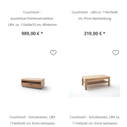
Couchtisch -
Couchtisch - LBH ca. 114x70x46
ausziehbar/höhenverstellbar,
cm, Pinie Nachbildung
LBH. ca. 110x68x53 cm, Wildeiche
989,00 € *
319,00 € *
Couchtisch - Schubkasten, LBH
Couchtisch - Schubkasten, LBH ca.
115x65x45 cm, Eiche teilmassiv
117x65x42 cm, Eiche teilmassiv