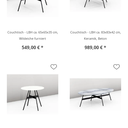
Couchtisch - LBH ca. 65x65x35 cm,
Couchtisch - LBH ca. 83x83x42 cm,
Wildeiche furniert
Keramik, Beton
549,00 € *
989,00 € *