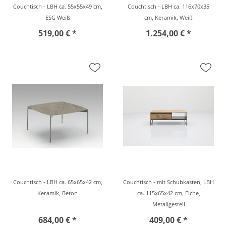
Couchtisch - LBH ca. 55x55x49 cm,
Couchtisch - LBH ca. 116x70x35
ESG Weiß
cm, Keramik, Weiß
519,00 € *
1.254,00 € *
Couchtisch - LBH ca. 65x65x42 cm,
Couchtisch - mit Schubkasten, LBH
Keramik, Beton
ca. 115x65x42 cm, Eiche,
Metallgestell
684,00 € *
409,00 € *